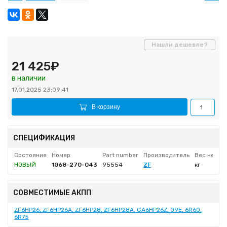
Нашли дешевле?
21 425₽
в наличии
17.01.2025 23:09:41
В корзину
СПЕЦИФИКАЦИЯ
Состояние
Номер
Part number
Производитель
Вес нетто
НОВЫЙ
1068-270-043
95554
ZF
кг
СОВМЕСТИМЫЕ АКПП
ZF6HP26, ZF6HP26A, ZF6HP28, ZF6HP28A, GA6HP26Z, 09E, 6R60,
6R75