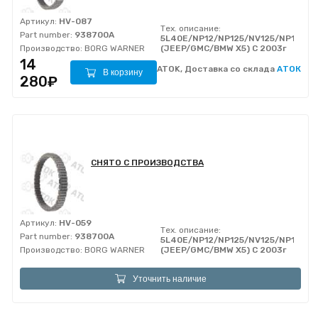
Артикул:
HV-087
Тех. описание:
Part number:
938700A
5L40E/NP12/NP125/NV125/NP126/
Производство:
BORG WARNER
(JEEP/GMC/BMW X5) C 2003г
14
ATOK, Доставка со склада
АТОК
В корзину
280₽
СНЯТО С ПРОИЗВОДСТВА
Артикул:
HV-059
Тех. описание:
Part number:
938700A
5L40E/NP12/NP125/NV125/NP126/
Производство:
BORG WARNER
(JEEP/GMC/BMW X5) C 2003г
Уточнить наличие