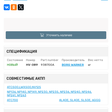
Уточнить наличие
СПЕЦИФИКАЦИЯ
Состояние
Номер
Part number
Производитель
Вес нетто
НОВЫЙ
HV-089
938700A
BORG WARNER
кг
СОВМЕСТИМЫЕ АКПП
ATC500,LWX500,NV125
NP136, NP140, NP149, NP230, NP235, NP236, NP240, NP246,
NP261, NP263
ATC700
4L40E, 5L40E, 5L50E, 6GGG