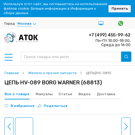
Используя этот сайт, вы соглашаетесь на использование
файлов cookie. Больше информации в Информация о
Принять
сборе данных
Город
Москва
+7 (499) 455-99-62
Пн-Пт 10:00-18:00,
ЗАПЧАСТИ ДЛЯ АКПП
Среда до 16:00
Главная
Железо и прочие запчасти
ЦЕПЬ(HV-089)
ЦЕПЬ HV-089 BORG WARNER (68813)
Все о товаре
Мануалы
Статьи
Видео
Доставка
В избранное
Поделиться