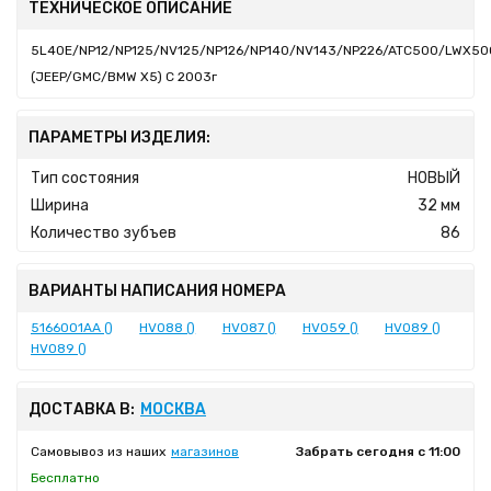
ТЕХНИЧЕСКОЕ ОПИСАНИЕ
5L40E/NP12/NP125/NV125/NP126/NP140/NV143/NP226/ATC500/LWX50
(JEEP/GMC/BMW X5) C 2003г
ПАРАМЕТРЫ ИЗДЕЛИЯ:
Тип состояния
НОВЫЙ
Ширина
32 мм
Количество зубъев
86
ВАРИАНТЫ НАПИСАНИЯ НОМЕРА
5166001AA ()
HV088 ()
HV087 ()
HV059 ()
HV089 ()
HVO89 ()
ДОСТАВКА В:
МОСКВА
Самовывоз из наших
магазинов
Забрать сегодня с 11:00
Бесплатно