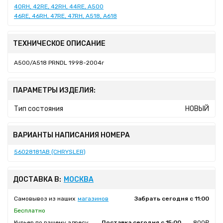
40RH, 42RE, 42RH, 44RE, A500
46RE, 46RH, 47RE, 47RH, A518, A618
ТЕХНИЧЕСКОЕ ОПИСАНИЕ
A500/A518 PRNDL 1998-2004г
ПАРАМЕТРЫ ИЗДЕЛИЯ:
Тип состояния
НОВЫЙ
ВАРИАНТЫ НАПИСАНИЯ НОМЕРА
56028181AB (CHRYSLER)
ДОСТАВКА В:
МОСКВА
Самовывоз из наших
магазинов
Забрать сегодня с 11:00
Бесплатно
Курьер по вашему адресу
Доставка сегодня с 15:00
800₽