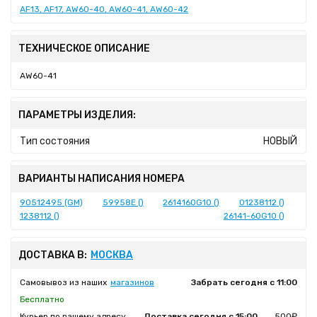
AF13, AF17, AW60-40, AW60-41, AW60-42
ТЕХНИЧЕСКОЕ ОПИСАНИЕ
AW60-41
ПАРАМЕТРЫ ИЗДЕЛИЯ:
Тип состояния
НОВЫЙ
ВАРИАНТЫ НАПИСАНИЯ НОМЕРА
90512495 (GM)
59958E ()
2614160G10 ()
01238112 ()
1238112 ()
26141-60G10 ()
ДОСТАВКА В:
МОСКВА
Самовывоз из наших
магазинов
Забрать сегодня с 11:00
Бесплатно
Курьер по вашему адресу
Доставка сегодня с 15:00
500₽