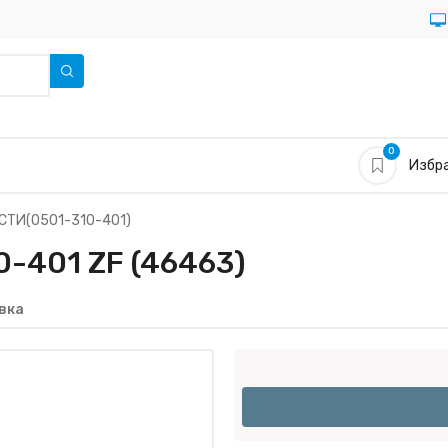
0
Избра
СТИ(0501-310-401)
-401 ZF (46463)
вка