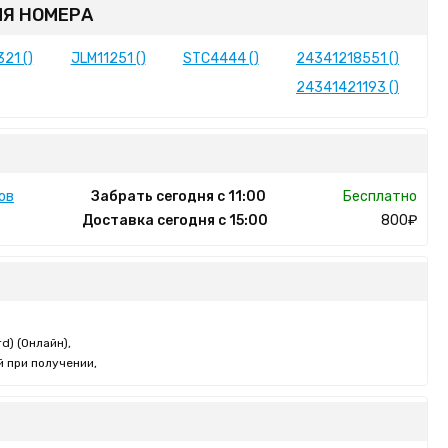
Я НОМЕРА
21 ()
JLM11251 ()
STC4444 ()
24341218551 ()
24341421193 ()
ов
Забрать сегодня с 11:00
Бесплатно
Доставка сегодня с 15:00
800₽
d) (Онлайн),
 при получении,