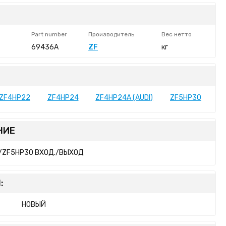
Part number
Производитель
Вес нетто
1
69436A
ZF
кг
ZF4HP22
ZF4HP24
ZF4HP24A (AUDI)
ZF5HP30
НИЕ
/ZF5HP30 ВХОД./ВЫХОД
:
НОВЫЙ