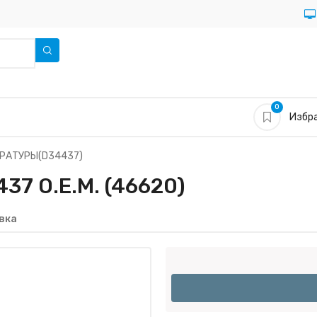
0
Избра
РАТУРЫ(D34437)
7 O.E.M. (46620)
вка