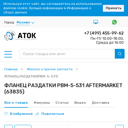
Используя этот сайт, вы соглашаетесь на использование
файлов cookie. Больше информации в Информация о
Принять
сборе данных
Город
Москва
+7 (499) 455-99-62
Пн-Пт 10:00-18:00,
ЗАПЧАСТИ ДЛЯ АКПП
Среда до 16:00
Главная
Железо и прочие запчасти
ФЛАНЕЦ РАЗДАТКИ(PBM-5-531)
ФЛАНЕЦ РАЗДАТКИ PBM-5-531 AFTERMARKET
(63835)
Все о товаре
Мануалы
Статьи
Видео
Доставка
В избранное
Поделиться