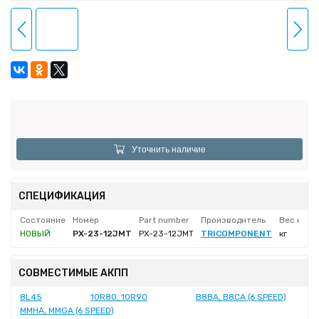
Уточнить наличие
СПЕЦИФИКАЦИЯ
Состояние
Номер
Part number
Производитель
Вес нетт
НОВЫЙ
PX-23-12JMT
PX-23-12JMT
TRICOMPONENT
кг
СОВМЕСТИМЫЕ АКПП
8L45
10R80, 10R90
B8BA, B8CA (6 SPEED)
MMHA, MMGA (6 SPEED)