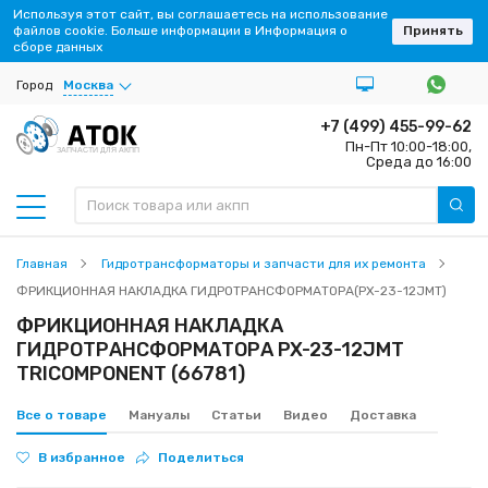
Используя этот сайт, вы соглашаетесь на использование
файлов cookie. Больше информации в Информация о
Принять
сборе данных
Город
Москва
+7 (499) 455-99-62
Пн-Пт 10:00-18:00,
ЗАПЧАСТИ ДЛЯ АКПП
Среда до 16:00
Главная
Гидротрансформаторы и запчасти для их ремонта
ФРИКЦИОННАЯ НАКЛАДКА ГИДРОТРАНСФОРМАТОРА(PX-23-12JMT)
ФРИКЦИОННАЯ НАКЛАДКА
ГИДРОТРАНСФОРМАТОРА PX-23-12JMT
TRICOMPONENT (66781)
Все о товаре
Мануалы
Статьи
Видео
Доставка
В избранное
Поделиться