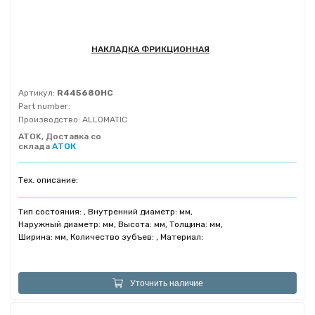
НАКЛАДКА ФРИКЦИОННАЯ
Артикул:
R445680HC
Part number:
Производство:
ALLOMATIC
ATOK, Доставка со
склада
АТОК
Тех. описание:
Тип состояния: , Внутренний диаметр: мм,
Наружный диаметр: мм, Высота: мм, Толщина: мм,
Ширина: мм, Количество зубъев: , Материал:
Уточнить наличие