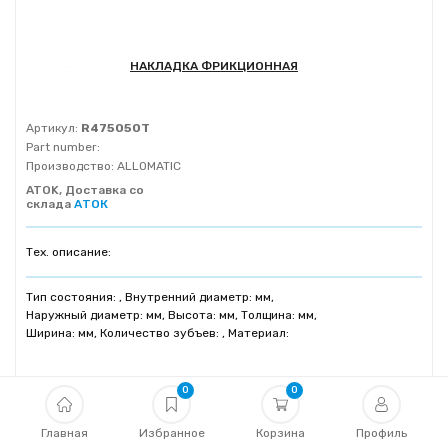
НАКЛАДКА ФРИКЦИОННАЯ
Артикул:
R475050T
Part number:
Производство:
ALLOMATIC
ATOK, Доставка со
склада
АТОК
Тех. описание:
Тип состояния: , Внутренний диаметр: мм,
Наружный диаметр: мм, Высота: мм, Толщина: мм,
Ширина: мм, Количество зубъев: , Материал:
0
0
Уточнить наличие
Главная
Избранное
Корзина
Профиль