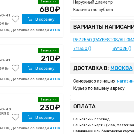
Наружный диаметр
В наличии
680₽
Количество зубъев
0-41
В корзину
1998г
ВАРИАНТЫ НАПИСАНИ
ATOK, Доставка со склада
АТОК
R572550 (RAYBESTOS/ALLOMA
711350 ()
39102E ()
В наличии
210₽
0-41
ДОСТАВКА В:
МОСКВА
В корзину
1998г
ATOK, Доставка со склада
АТОК
Самовывоз из наших
магазин
Курьер по вашему адресу
В наличии
230₽
ОПЛАТА
60-40
ERSE
В корзину
Банковский перевод,
Банковские карты (Visa, MasterCar
ATOK, Доставка со склада
АТОК
Наличными или банковской картой