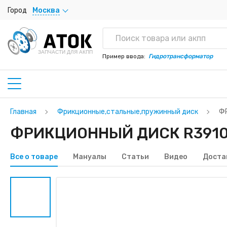
Город
Москва
ЗАПЧАСТИ ДЛЯ АКПП
Пример ввода:
Гидротрансформатор
Главная
Фрикционные,стальные,пружинный диск
Ф
ФРИКЦИОННЫЙ ДИСК R39102
Все о товаре
Мануалы
Статьи
Видео
Доста