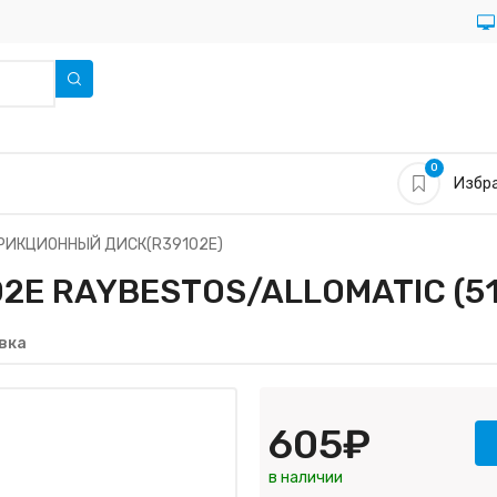
0
Избра
РИКЦИОННЫЙ ДИСК(R39102E)
E RAYBESTOS/ALLOMATIC (51
вка
605₽
в наличии