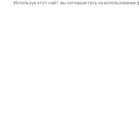
Используя этот сайт, вы соглашаетесь на использование 
Подписка на рассылку
Подпишитесь на нашу рассылку и получайт
первыми выгодные предложения
КОНТАКТЫ
+7 (499) 455-99-62