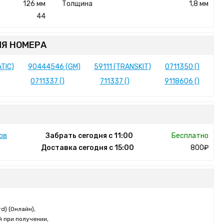
126 мм
Толщина
1,8 мм
44
Я НОМЕРА
TIC)
90444546 (GM)
59111 (TRANSKIT)
0711350 ()
0711337 ()
711337 ()
9118606 ()
ов
Забрать сегодня с 11:00
Бесплатно
Доставка сегодня с 15:00
800₽
d) (Онлайн),
 при получении,