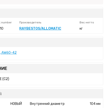
t number
Производитель
Вес нетто
10
RAYBESTOS/ALLOMATIC
кг
1, AW60-42
НИЕ
 (C2)
:
НОВЫЙ
Внутренний диаметр
104 мм