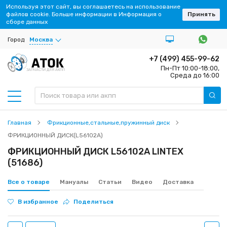
Используя этот сайт, вы соглашаетесь на использование
файлов cookie. Больше информации в Информация о
Принять
сборе данных
Город
Москва
+7 (499) 455-99-62
Пн-Пт 10:00-18:00,
ЗАПЧАСТИ ДЛЯ АКПП
Среда до 16:00
Главная
Фрикционные,стальные,пружинный диск
ФРИКЦИОННЫЙ ДИСК(L56102A)
ФРИКЦИОННЫЙ ДИСК L56102A LINTEX
(51686)
Все о товаре
Мануалы
Статьи
Видео
Доставка
В избранное
Поделиться