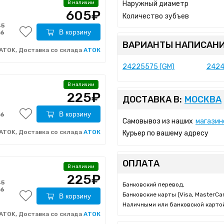
Наружный диаметр
В наличии
605₽
Количество зубъев
45
В корзину
-6
ВАРИАНТЫ НАПИСАНИ
ATOK, Доставка со склада
АТОК
24225575 (GM)
2424
В наличии
225₽
ДОСТАВКА В:
МОСКВА
В корзину
-6
Самовывоз из наших
магазин
ATOK, Доставка со склада
АТОК
Курьер по вашему адресу
ОПЛАТА
В наличии
225₽
45
Банковский перевод,
-6
Банковские карты (Visa, MasterCar
В корзину
Наличными или банковской картой
ATOK, Доставка со склада
АТОК