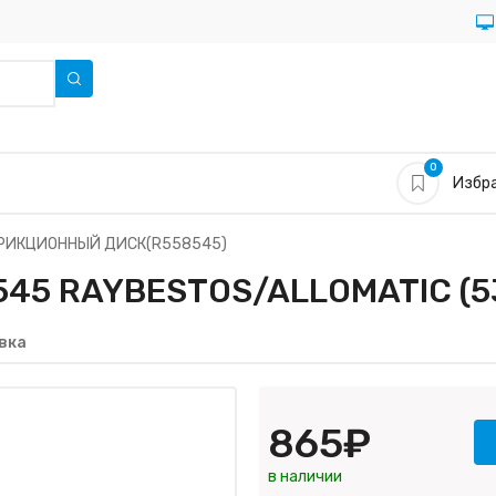
0
Избра
РИКЦИОННЫЙ ДИСК(R558545)
5 RAYBESTOS/ALLOMATIC (5
вка
865₽
в наличии