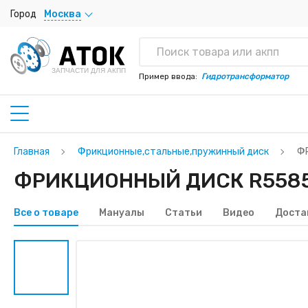
Город
Москва
ЗАПЧАСТИ ДЛЯ АКПП
Пример ввода:
Гидротрансформатор
Главная
Фрикционные,стальные,пружинный диск
Ф
ФРИКЦИОННЫЙ ДИСК R55854
Все о товаре
Мануалы
Статьи
Видео
Доста