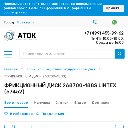
Используя этот сайт, вы соглашаетесь на использование
файлов cookie. Больше информации в Информация о
Принять
сборе данных
Город
Москва
+7 (499) 455-99-62
Пн-Пт 10:00-18:00,
ЗАПЧАСТИ ДЛЯ АКПП
Среда до 16:00
Главная
Фрикционные,стальные,пружинный диск
ФРИКЦИОННЫЙ ДИСК(268700-188S)
ФРИКЦИОННЫЙ ДИСК 268700-188S LINTEX
(57452)
Все о товаре
Мануалы
Статьи
Видео
Доставка
В избранное
Поделиться