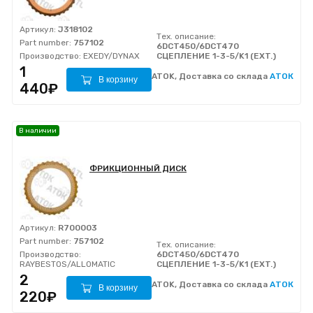
Артикул:
J318102
Тех. описание:
Part number:
757102
6DCT450/6DCT470
Производство:
EXEDY/DYNAX
СЦЕПЛЕНИЕ 1-3-5/K1 (EXT.)
1
ATOK, Доставка со склада
АТОК
В корзину
440₽
В наличии
ФРИКЦИОННЫЙ ДИСК
Артикул:
R700003
Part number:
757102
Тех. описание:
Производство:
6DCT450/6DCT470
RAYBESTOS/ALLOMATIC
СЦЕПЛЕНИЕ 1-3-5/K1 (EXT.)
2
ATOK, Доставка со склада
АТОК
В корзину
220₽