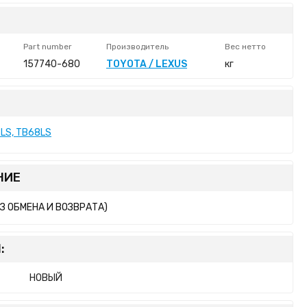
Part number
Производитель
Вес нетто
157740-680
TOYOTA / LEXUS
кг
LS, TB68LS
НИЕ
ЕЗ ОБМЕНА И ВОЗВРАТА)
:
НОВЫЙ