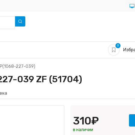
0
Избра
(1068-227-039)
7-039 ZF (51704)
вка
310₽
в наличии