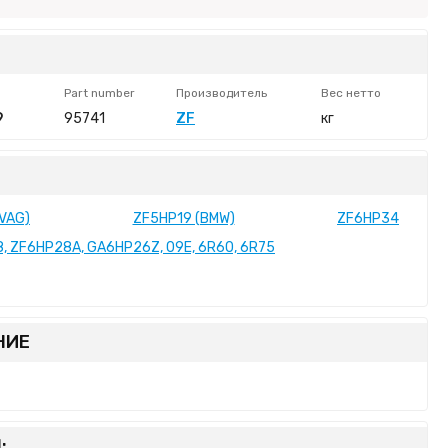
Part number
Производитель
Вес нетто
9
95741
ZF
кг
(VAG)
ZF5HP19 (BMW)
ZF6HP34
, ZF6HP28A, GA6HP26Z, 09E, 6R60, 6R75
НИЕ
: