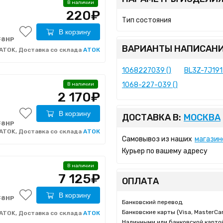
В наличии
220₽
Тип состояния
В корзину
F8HP
ВАРИАНТЫ НАПИСАНИ
ATOK, Доставка со склада
АТОК
1068227039 ()
BL3Z-7J191-
1068-227-039 ()
В наличии
2 170₽
В корзину
ДОСТАВКА В:
МОСКВА
F8HP
ATOK, Доставка со склада
АТОК
Самовывоз из наших
магазин
Курьер по вашему адресу
В наличии
7 125₽
ОПЛАТА
В корзину
F8HP
Банковский перевод,
Банковские карты (Visa, MasterCar
ATOK, Доставка со склада
АТОК
Наличными или банковской картой