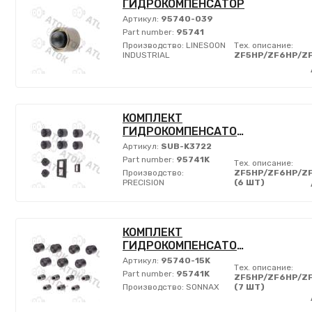
ГИДРОКОМПЕНСАТОР
Артикул:
95740-039
Part number:
95741
Производство:
LINESOON
Тех. описание:
INDUSTRIAL
ZF5HP/ZF6HP/Z
КОМПЛЕКТ
ГИДРОКОМПЕНСАТОРОВ
Артикул:
SUB-K3722
Part number:
95741K
Тех. описание:
Производство:
ZF5HP/ZF6HP/Z
PRECISION
(6 ШТ)
КОМПЛЕКТ
ГИДРОКОМПЕНСАТОРОВ
Артикул:
95740-15K
Тех. описание:
Part number:
95741K
ZF5HP/ZF6HP/Z
Производство:
SONNAX
(7 ШТ)