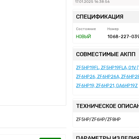
17.01.2025 16:38:56
СПЕЦИФИКАЦИЯ
Состояние
Номер
НОВЫЙ
1068-227-03
СОВМЕСТИМЫЕ АКПП
ZF5HP19FL, ZF5HP19FLA, 01V 
ZF6HP26, ZF6HP26A, ZF6HP28
ZF6HP19, ZF6HP21, GA6HP19Z
ТЕХНИЧЕСКОЕ ОПИСА
ZF5HP/ZF6HP/ZF8HP
ПАРАМЕТРЫ ИЗДЕЛИЯ