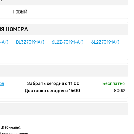
НОВЫЙ
Я НОМЕРА
A ()
BL3Z7J191A ()
6L2Z-7J191-A ()
6L2Z7J191A ()
ов
Забрать сегодня с 11:00
Бесплатно
Доставка сегодня с 15:00
800₽
d) (Онлайн),
 при получении,