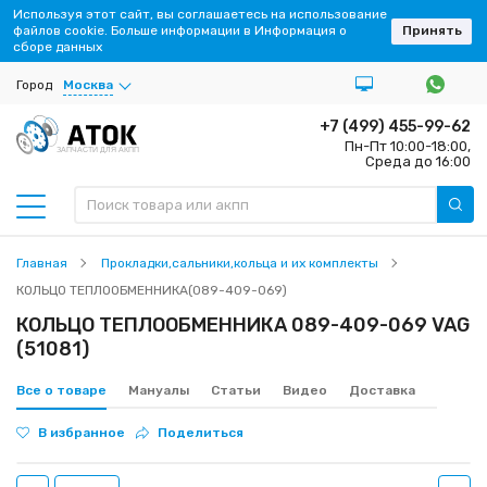
Используя этот сайт, вы соглашаетесь на использование
файлов cookie. Больше информации в Информация о
Принять
сборе данных
Город
Москва
+7 (499) 455-99-62
Пн-Пт 10:00-18:00,
ЗАПЧАСТИ ДЛЯ АКПП
Среда до 16:00
Главная
Прокладки,сальники,кольца и их комплекты
КОЛЬЦО ТЕПЛООБМЕННИКА(089-409-069)
КОЛЬЦО ТЕПЛООБМЕННИКА 089-409-069 VAG
(51081)
Все о товаре
Мануалы
Статьи
Видео
Доставка
В избранное
Поделиться