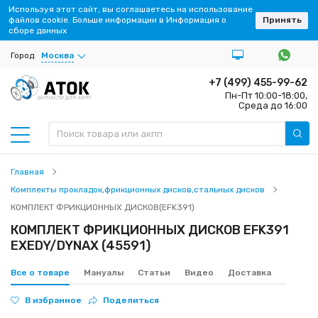
Используя этот сайт, вы соглашаетесь на использование
файлов cookie. Больше информации в Информация о
Принять
сборе данных
Город
Москва
+7 (499) 455-99-62
Пн-Пт 10:00-18:00,
ЗАПЧАСТИ ДЛЯ АКПП
Среда до 16:00
Главная
Комплекты прокладок,фрикционных дисков,стальных дисков
КОМПЛЕКТ ФРИКЦИОННЫХ ДИСКОВ(EFK391)
КОМПЛЕКТ ФРИКЦИОННЫХ ДИСКОВ EFK391
EXEDY/DYNAX (45591)
Все о товаре
Мануалы
Статьи
Видео
Доставка
В избранное
Поделиться