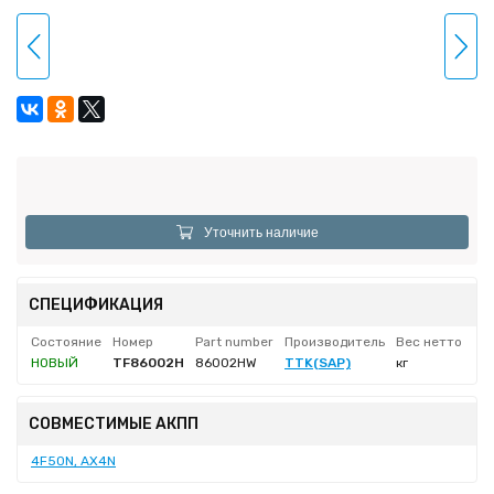
Уточнить наличие
СПЕЦИФИКАЦИЯ
Состояние
Номер
Part number
Производитель
Вес нетто
НОВЫЙ
TF86002H
86002HW
TTK(SAP)
кг
СОВМЕСТИМЫЕ АКПП
4F50N, AX4N