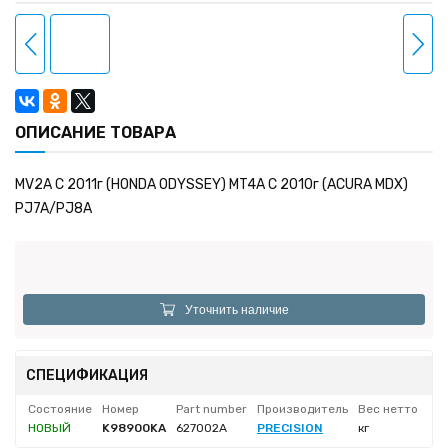
ОПИСАНИЕ ТОВАРА
MV2A C 2011г (HONDA ODYSSEY) MT4A C 2010г (ACURA MDX)
PJ7A/PJ8A
Уточнить наличие
СПЕЦИФИКАЦИЯ
Состояние
Номер
Part number
Производитель
Вес нетто
НОВЫЙ
K98900KA
627002A
PRECISION
кг