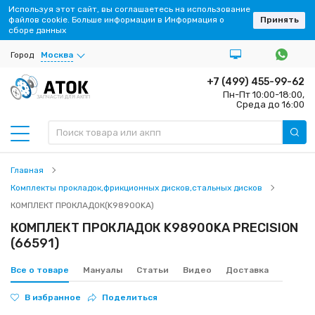
Используя этот сайт, вы соглашаетесь на использование
файлов cookie. Больше информации в Информация о
Принять
сборе данных
Город
Москва
+7 (499) 455-99-62
Пн-Пт 10:00-18:00,
ЗАПЧАСТИ ДЛЯ АКПП
Среда до 16:00
Главная
Комплекты прокладок,фрикционных дисков,стальных дисков
КОМПЛЕКТ ПРОКЛАДОК(K98900KA)
КОМПЛЕКТ ПРОКЛАДОК K98900KA PRECISION
(66591)
Все о товаре
Мануалы
Статьи
Видео
Доставка
В избранное
Поделиться