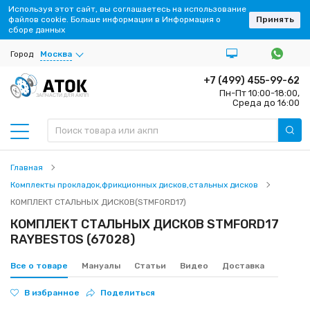
Используя этот сайт, вы соглашаетесь на использование
файлов cookie. Больше информации в Информация о
Принять
сборе данных
Город
Москва
+7 (499) 455-99-62
Пн-Пт 10:00-18:00,
ЗАПЧАСТИ ДЛЯ АКПП
Среда до 16:00
Главная
Комплекты прокладок,фрикционных дисков,стальных дисков
КОМПЛЕКТ СТАЛЬНЫХ ДИСКОВ(STMFORD17)
КОМПЛЕКТ СТАЛЬНЫХ ДИСКОВ STMFORD17
RAYBESTOS (67028)
Все о товаре
Мануалы
Статьи
Видео
Доставка
В избранное
Поделиться