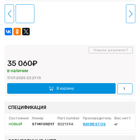
Нашли дешевле?
35 060₽
в наличии
17.01.2025 23:21:13
В корзину
СПЕЦИФИКАЦИЯ
Состояние
Номер
Part number
Производитель
Вес нетто
НОВЫЙ
STMFORD17
822139A
RAYBESTOS
кг