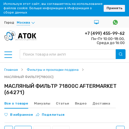
Используя этот сайт, вы соглашаетесь на использование
файлов cookie. Больше информации в Информация о
Принять
сборе данных
Город
Москва
+7 (499) 455-99-62
Пн-Пт 10:00-18:00,
ЗАПЧАСТИ ДЛЯ АКПП
Среда до 16:00
Главная
Фильтры и прокладки поддона
МАСЛЯНЫЙ ФИЛЬТР(71800C)
МАСЛЯНЫЙ ФИЛЬТР 71800C AFTERMARKET
(64271)
Все о товаре
Мануалы
Статьи
Видео
Доставка
В избранное
Поделиться