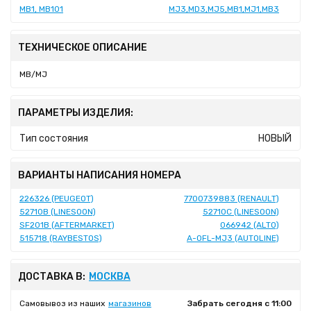
MB1, MB101
MJ3,MD3,MJ5,MB1,MJ1,MB3
ТЕХНИЧЕСКОЕ ОПИСАНИЕ
MB/MJ
ПАРАМЕТРЫ ИЗДЕЛИЯ:
Тип состояния
НОВЫЙ
ВАРИАНТЫ НАПИСАНИЯ НОМЕРА
226326 (PEUGEOT)
7700739883 (RENAULT)
52710B (LINESOON)
52710C (LINESOON)
SF201B (AFTERMARKET)
066942 (ALTO)
515718 (RAYBESTOS)
A-OFL-MJ3 (AUTOLINE)
ДОСТАВКА В:
МОСКВА
Самовывоз из наших
магазинов
Забрать сегодня с 11:00