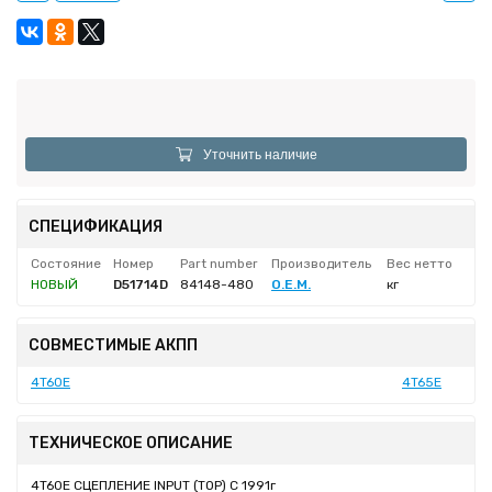
Уточнить наличие
СПЕЦИФИКАЦИЯ
Состояние
Номер
Part number
Производитель
Вес нетто
НОВЫЙ
D51714D
84148-480
O.E.M.
кг
СОВМЕСТИМЫЕ АКПП
4T60E
4T65E
ТЕХНИЧЕСКОЕ ОПИСАНИЕ
4T60E СЦЕПЛЕНИЕ INPUT (TOP) C 1991г