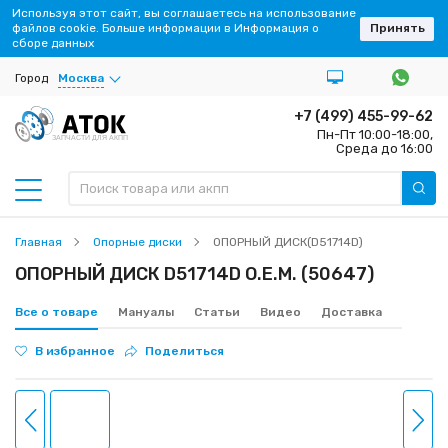
Используя этот сайт, вы соглашаетесь на использование
файлов cookie. Больше информации в Информация о
Принять
сборе данных
Город
Москва
+7 (499) 455-99-62
Пн-Пт 10:00-18:00,
ЗАПЧАСТИ ДЛЯ АКПП
Среда до 16:00
Главная
Опорные диски
ОПОРНЫЙ ДИСК(D51714D)
ОПОРНЫЙ ДИСК D51714D O.E.M. (50647)
Все о товаре
Мануалы
Статьи
Видео
Доставка
В избранное
Поделиться