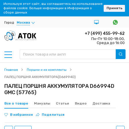
Используя этот сайт, вы соглашаетесь на использование
файлов cookie. Больше информации в Информация о
Принять
сборе данных
Город
Москва
+7 (499) 455-99-62
Пн-Пт 10:00-18:00,
ЗАПЧАСТИ ДЛЯ АКПП
Среда до 16:00
Главная
Поршни и их комплекты
ПАЛЕЦ ПОРШНЯ АККУМУЛЯТОРА(D66994D)
ПАЛЕЦ ПОРШНЯ АККУМУЛЯТОРА D66994D
GMC (57765)
Все о товаре
Мануалы
Статьи
Видео
Доставка
В избранное
Поделиться