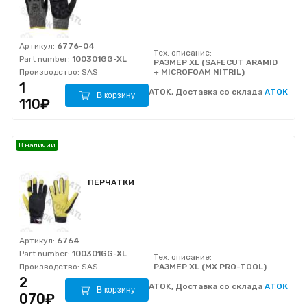
Артикул:
6776-04
Тех. описание:
Part number:
100301GG-XL
РАЗМЕР XL (SAFECUT ARAMID
Производство:
SAS
+ MICROFOAM NITRIL)
1
ATOK, Доставка со склада
АТОК
В корзину
110₽
В наличии
ПЕРЧАТКИ
Артикул:
6764
Part number:
100301GG-XL
Тех. описание:
Производство:
SAS
РАЗМЕР XL (MX PRO-TOOL)
2
ATOK, Доставка со склада
АТОК
В корзину
070₽