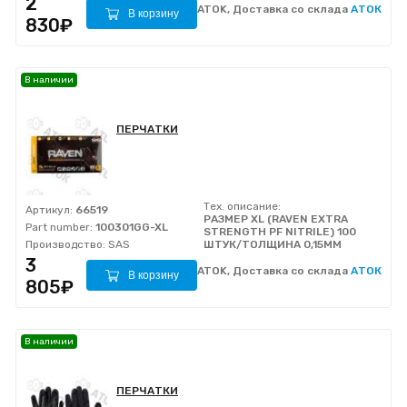
2
ATOK, Доставка со склада
АТОК
В корзину
830₽
В наличии
ПЕРЧАТКИ
Тех. описание:
Артикул:
66519
РАЗМЕР XL (RAVEN EXTRA
Part number:
100301GG-XL
STRENGTH PF NITRILE) 100
Производство:
SAS
ШТУК/ТОЛЩИНА 0,15MM
3
ATOK, Доставка со склада
АТОК
В корзину
805₽
В наличии
ПЕРЧАТКИ