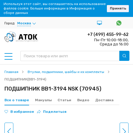
Используя этот сайт, вы соглашаетесь на использование
файлов cookie. Больше информации в Информация о
Принять
сборе данных
Город
Москва
+7 (499) 455-99-62
Пн-Пт 10:00-18:00,
ЗАПЧАСТИ ДЛЯ АКПП
Среда до 16:00
Главная
Втулки, подшипники, шайбы и их комплекты
ПОДШИПНИК(BB1-3194)
ПОДШИПНИК BB1-3194 NSK (70945)
Все о товаре
Мануалы
Статьи
Видео
Доставка
В избранное
Поделиться