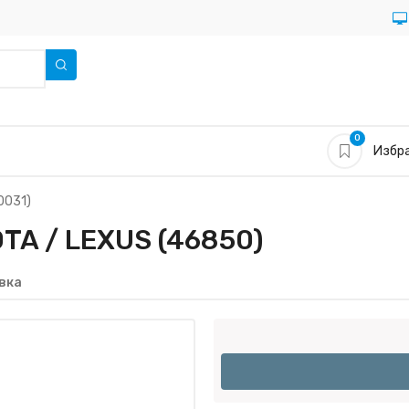
0
Избра
0031)
A / LEXUS (46850)
вка