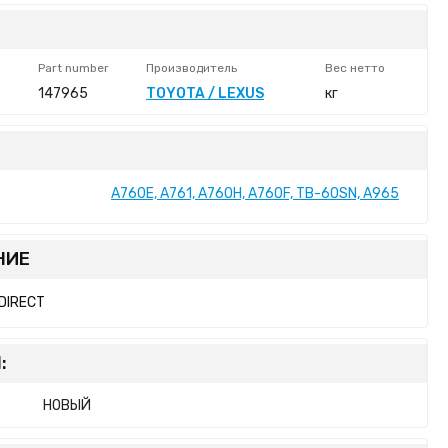
Part number
Производитель
Вес нетто
147965
TOYOTA / LEXUS
кг
A760E, A761, A760H, A760F, TB-60SN, A965
НИЕ
DIRECT
:
НОВЫЙ