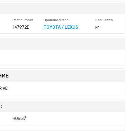
Part number
Производитель
Вес нетто
147972D
TOYOTA / LEXUS
кг
НИЕ
RIVE
:
НОВЫЙ