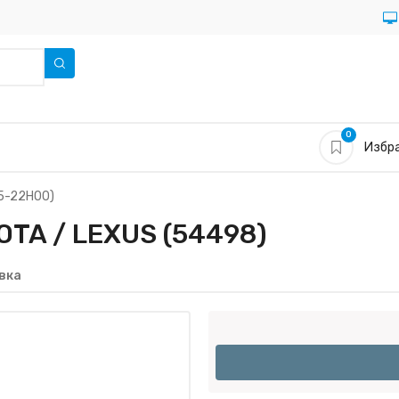
0
Избра
5-22H00)
TA / LEXUS (54498)
вка