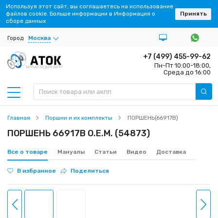
Используя этот сайт, вы соглашаетесь на использование
файлов cookie. Больше информации в Информация о
Принять
сборе данных
Город
Москва
+7 (499) 455-99-62
Пн-Пт 10:00-18:00,
ЗАПЧАСТИ ДЛЯ АКПП
Среда до 16:00
Главная
Поршни и их комплекты
ПОРШЕНЬ(66917B)
ПОРШЕНЬ 66917B O.E.M. (54873)
Все о товаре
Мануалы
Статьи
Видео
Доставка
В избранное
Поделиться