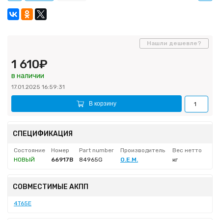
Нашли дешевле?
1 610₽
в наличии
17.01.2025 16:59:31
В корзину
СПЕЦИФИКАЦИЯ
Состояние
Номер
Part number
Производитель
Вес нетто
НОВЫЙ
66917B
84965G
O.E.M.
кг
СОВМЕСТИМЫЕ АКПП
4T65E