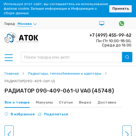
Используя этот сайт, вы соглашаетесь на использование
файлов cookie. Больше информации в Информация о
Принять
сборе данных
Город
Москва
+7 (499) 455-99-62
Пн-Пт 10:00-18:00,
ЗАПЧАСТИ ДЛЯ АКПП
Среда до 16:00
Главная
Радиаторы, теплообменники и адаптеры
РАДИАТОР(09G-409-061-U)
РАДИАТОР 09G-409-061-U VAG (45748)
Все о товаре
Мануалы
Статьи
Видео
Доставка
В избранное
Поделиться