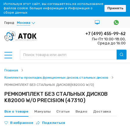
Используя этот сайт, вы соглашаетесь на использование
файлов cookie. Больше информации в Информация о
Принять
сборе данных
Город
Москва
+7 (499) 455-99-62
Пн-Пт 10:00-18:00,
ЗАПЧАСТИ ДЛЯ АКПП
Среда до 16:00
Главная
Комплекты прокладок,фрикционных дисков,стальных дисков
РЕМКОМПЛЕКТ БЕЗ СТАЛЬНЫХ ДИСКОВ(K8200G W/O)
РЕМКОМПЛЕКТ БЕЗ СТАЛЬНЫХ ДИСКОВ
K8200G W/O PRECISION (47310)
Все о товаре
Мануалы
Статьи
Видео
Доставка
В избранное
Поделиться