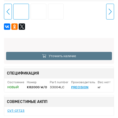
Уточнить наличие
СПЕЦИФИКАЦИЯ
Состояние
Номер
Part number
Производитель
Вес нетто
НОВЫЙ
K8200G W/O
33004LC
PRECISION
кг
СОВМЕСТИМЫЕ АКПП
CVT-CFT23