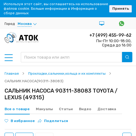
Используя этот сайт, вы соглашаетесь на использование
файлов cookie. Больше информации в Информация о
Принять
сборе данных
Город
Москва
+7 (499) 455-99-62
Пн-Пт 10:00-18:00,
ЗАПЧАСТИ ДЛЯ АКПП
Среда до 16:00
Главная
Прокладки,сальники,кольца и их комплекты
САЛЬНИК НАСОСА(90311-38083)
САЛЬНИК НАСОСА 90311-38083 TOYOTA /
LEXUS (49315)
Все о товаре
Мануалы
Статьи
Видео
Доставка
В избранное
Поделиться