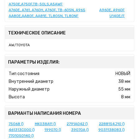
A750E,A750F,TB-50LS,A5AWF
A760E, A761, A760H, A760F, TB-60SN, A965
A960E, A960F
AA80E,AA80F, AA81E, TL80SN, TL80NF
U140E/F
ТЕХНИЧЕСКОЕ ОПИСАНИЕ
AW/TOYOTA
ПАРАМЕТРЫ ИЗДЕЛИЯ:
Тип состояния
НОВЫЙ
Внутренний диаметр
38 мм
Наружный диаметр
55 мм
Высота
8 мм
ВАРИАНТЫ НАПИСАНИЯ НОМЕРА
75068 ()
MK038A11 ()
2791A042 ()
2288154J10 ()
461313C000 ()
199070 ()
39070A ()
9031138083 ()
7701050140 ()