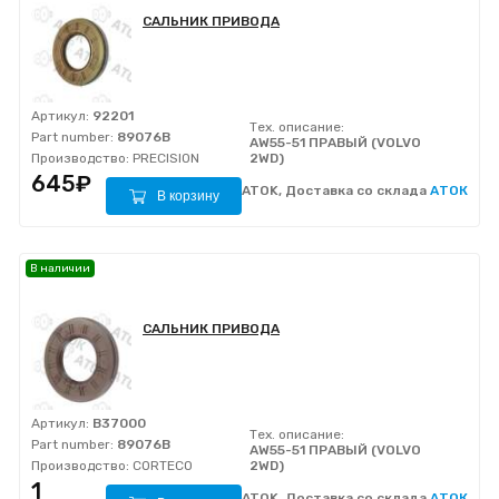
САЛЬНИК ПРИВОДА
Артикул:
92201
Тех. описание:
Part number:
89076B
AW55-51 ПРАВЫЙ (VOLVO
Производство:
PRECISION
2WD)
645₽
ATOK, Доставка со склада
АТОК
В корзину
В наличии
САЛЬНИК ПРИВОДА
Артикул:
B37000
Тех. описание:
Part number:
89076B
AW55-51 ПРАВЫЙ (VOLVO
Производство:
CORTECO
2WD)
1
ATOK, Доставка со склада
АТОК