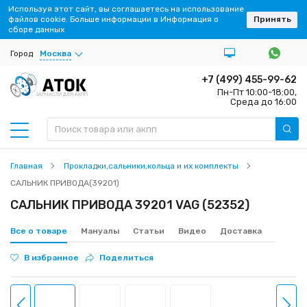
Используя этот сайт, вы соглашаетесь на использование
файлов cookie. Больше информации в Информация о
Принять
сборе данных
Город
Москва
+7 (499) 455-99-62
Пн-Пт 10:00-18:00,
ЗАПЧАСТИ ДЛЯ АКПП
Среда до 16:00
Главная
Прокладки,сальники,кольца и их комплекты
САЛЬНИК ПРИВОДА(39201)
САЛЬНИК ПРИВОДА 39201 VAG (52352)
Все о товаре
Мануалы
Статьи
Видео
Доставка
В избранное
Поделиться