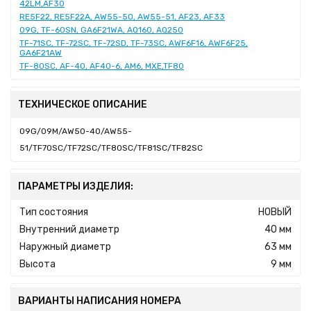
42LM,AF30
RE5F22, RE5F22A, AW55-50, AW55-51, AF23, AF33
09G, TF-60SN, GA6F21WA, AQ160, AQ250
TF-71SC, TF-72SC, TF-72SD, TF-73SC, AWF6F16, AWF6F25,
GA6F21AW
TF-80SC, AF-40, AF40-6, AM6, MXE,TF80
ТЕХНИЧЕСКОЕ ОПИСАНИЕ
09G/09M/AW50-40/AW55-
51/TF70SC/TF72SC/TF80SC/TF81SC/TF82SC
ПАРАМЕТРЫ ИЗДЕЛИЯ:
Тип состояния
НОВЫЙ
Внутренний диаметр
40 мм
Наружный диаметр
63 мм
Высота
9 мм
ВАРИАНТЫ НАПИСАНИЯ НОМЕРА