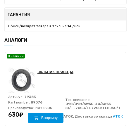
ГАРАНТИЯ
Обмен/возврат товара в течение 14 дней
АНАЛОГИ
В наличии
САЛЬНИК ПРИВОДА
Артикул:
79383
Тех. описание:
Part number:
89076
09G/09M/AW50-40/AW55-
Производство:
PRECISION
51/TF70SC/TF72SC/TF80SC/TF81S
630₽
ATOK, Доставка со склада
АТОК
В корзину