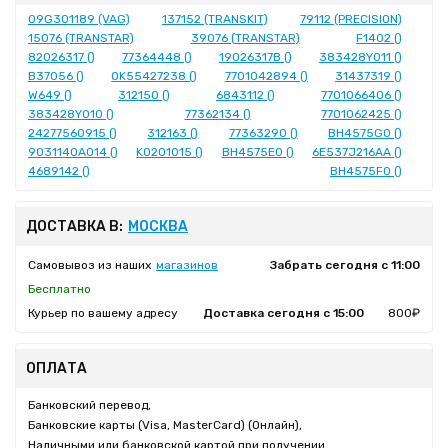
09G301189 (VAG)
137152 (TRANSKIT)
79112 (PRECISION)
15076 (TRANSTAR)
39076 (TRANSTAR)
F1402 ()
82026317 ()
77364448 ()
19026317B ()
383428Y011 ()
B37056 ()
OK55427238 ()
7701042894 ()
31437319 ()
W649 ()
312150 ()
6843112 ()
7701066406 ()
383428Y010 ()
77362134 ()
7701062425 ()
24277560915 ()
312163 ()
77363290 ()
BH4575G0 ()
9031140A014 ()
K0201015 ()
BH4575E0 ()
6E537J216AA ()
4689142 ()
BH4575F0 ()
ДОСТАВКА В:
МОСКВА
Самовывоз из наших
магазинов
Забрать сегодня с 11:00
Бесплатно
Курьер по вашему адресу
Доставка сегодня с 15:00
800₽
ОПЛАТА
Банковский перевод,
Банковские карты (Visa, MasterCard) (Онлайн),
Наличными или банковской картой при получении,