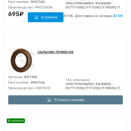
Part number:
89076A
09G/09M/AW50-40/AW55-
Производство:
PRECISION
51/TF70SC/TF72SC/TF80SC/TF81S
695₽
ATOK, Доставка со склада
АТОК
В корзину
САЛЬНИК ПРИВОДА
Артикул:
B37125
Тех. описание:
Part number:
89076A
09G/09M/AW50-40/AW55-
Производство:
CORTECO
51/TF70SC/TF72SC/TF80SC/TF81S
Уточнить наличие
В наличии