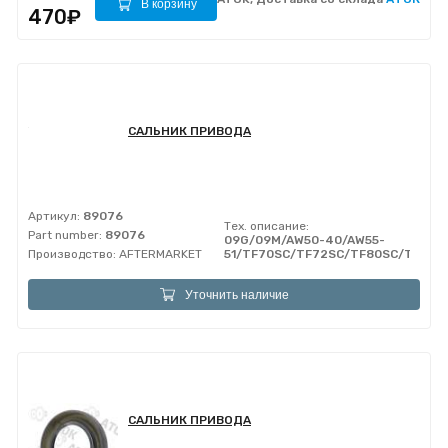
В корзину
470₽
САЛЬНИК ПРИВОДА
Артикул:
89076
Тех. описание:
Part number:
89076
09G/09M/AW50-40/AW55-
Производство:
AFTERMARKET
51/TF70SC/TF72SC/TF80SC/TF81S
Уточнить наличие
САЛЬНИК ПРИВОДА