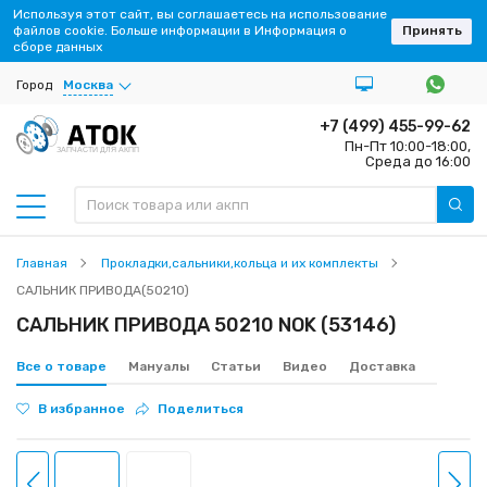
Используя этот сайт, вы соглашаетесь на использование
файлов cookie. Больше информации в Информация о
Принять
сборе данных
Город
Москва
+7 (499) 455-99-62
Пн-Пт 10:00-18:00,
ЗАПЧАСТИ ДЛЯ АКПП
Среда до 16:00
Главная
Прокладки,сальники,кольца и их комплекты
САЛЬНИК ПРИВОДА(50210)
САЛЬНИК ПРИВОДА 50210 NOK (53146)
Все о товаре
Мануалы
Статьи
Видео
Доставка
В избранное
Поделиться