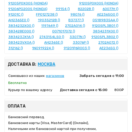
91205P0X005 (HONDA)
91205POX005 (HONDA)
91206PG2005 (HONDA)
99154 ()
82202B ()
60077H ()
91201C ()
FP0127238 ()
98076 ()
AE2365G0 ()
AH2365E0 ()
19035212B ()
B37377 ()
05189835AA ()
3834232X00 ()
1197649 ()
2702A014 ()
91205PL3B01 ()
383428E000 ()
0071017072 ()
3834231X00 ()
383423JX1A ()
2743154LS0 ()
33077N ()
91205PL3B02 ()
383423VX0A ()
AH2365E ()
33076P ()
2702A072 ()
312162 ()
1N0919224 ()
91201P6R003 ()
AE2365G ()
ДОСТАВКА В:
МОСКВА
Самовывоз из наших
магазинов
Забрать сегодня с 11:00
Бесплатно
Курьер по вашему адресу
Доставка сегодня с 15:00
800₽
ОПЛАТА
Банковский перевод,
Банковские карты (Visa, MasterCard) (Онлайн),
Наличными или банковской картой при получении,