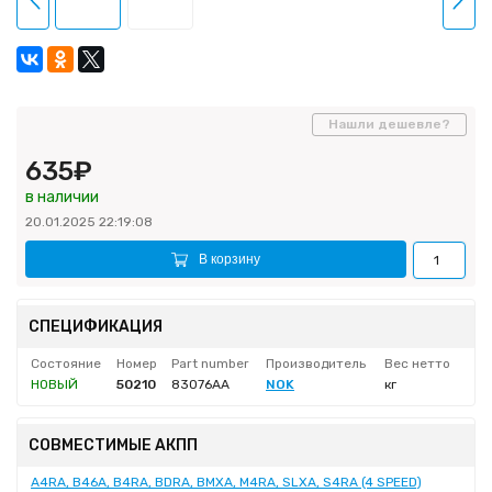
Нашли дешевле?
635₽
в наличии
20.01.2025 22:19:08
В корзину
СПЕЦИФИКАЦИЯ
Состояние
Номер
Part number
Производитель
Вес нетто
НОВЫЙ
50210
83076AA
NOK
кг
СОВМЕСТИМЫЕ АКПП
A4RA, B46A, B4RA, BDRA, BMXA, M4RA, SLXA, S4RA (4 SPEED)