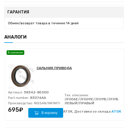
ГАРАНТИЯ
Обмен/возврат товара в течение 14 дней
АНАЛОГИ
В наличии
САЛЬНИК ПРИВОДА
Артикул:
38342-8E000
Тех. описание:
Part number:
83076AA
JF006E/JF009E/JF011E/JF015E/JF
Производство:
NISSAN/INFINITI
ЛЕВЫЙ/ПРАВЫЙ
695₽
ATOK, Доставка со склада
АТОК
В корзину