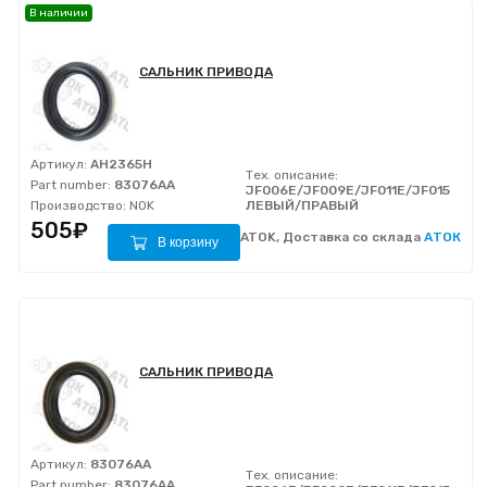
В наличии
САЛЬНИК ПРИВОДА
Артикул:
AH2365H
Тех. описание:
Part number:
83076AA
JF006E/JF009E/JF011E/JF015E/JF
Производство:
NOK
ЛЕВЫЙ/ПРАВЫЙ
505₽
ATOK, Доставка со склада
АТОК
В корзину
САЛЬНИК ПРИВОДА
Артикул:
83076AA
Тех. описание:
Part number:
83076AA