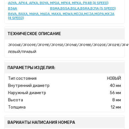
AOYA, APX4, APXA, BOYA, MPOA, MPX4, MPXA, PX4B (4 SPEED)
B36A
B5MA,B5SA,B5LA,B5RA,BJ1A (5 SPEED)
B6VA, BAXA, M6HA, M6GA, MAXA, MDWA,MDJA,MCJA,MGPA,MXJA
(4 SPEED)
ТЕХНИЧЕСКОЕ ОПИСАНИЕ
JF006E/JF009E/JF011E/JF015E/JF016E/JF018E/JF020E/JF021E/JF
ЛЕВЫЙ/ПРАВЫЙ
ПАРАМЕТРЫ ИЗДЕЛИЯ:
Тип состояния
НОВЫЙ
Внутренний диаметр
40 мм
Наружный диаметр
56 мм
Высота
8 мм
Толщина
12 мм
ВАРИАНТЫ НАПИСАНИЯ НОМЕРА