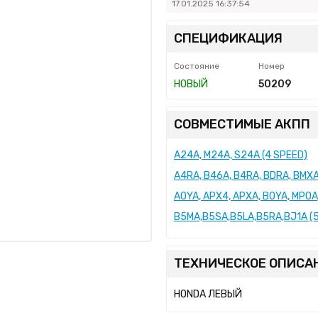
17.01.2025 16:37:54
СПЕЦИФИКАЦИЯ
Состояние
Номер
НОВЫЙ
50209
СОВМЕСТИМЫЕ АКПП
A24A, M24A, S24A (4 SPEED)
A4RA, B46A, B4RA, BDRA, BMXA
AOYA, APX4, APXA, BOYA, MPOA
B5MA,B5SA,B5LA,B5RA,BJ1A (
ТЕХНИЧЕСКОЕ ОПИСА
HONDA ЛЕВЫЙ