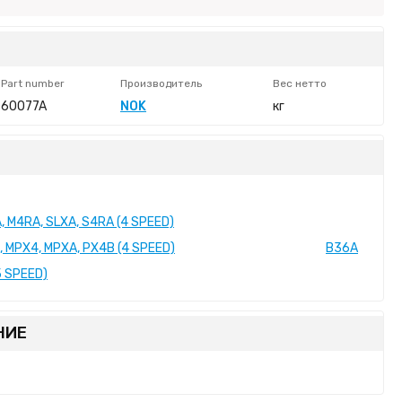
Part number
Производитель
Вес нетто
60077A
NOK
кг
, M4RA, SLXA, S4RA (4 SPEED)
, MPX4, MPXA, PX4B (4 SPEED)
B36A
5 SPEED)
НИЕ