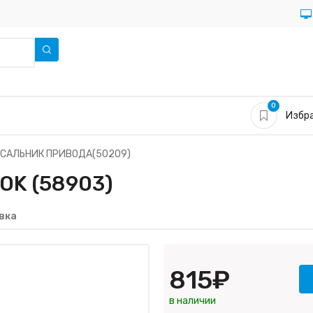
0
Избра
САЛЬНИК ПРИВОДА(50209)
OK (58903)
вка
815₽
в наличии