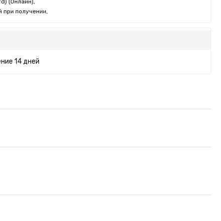
d) (Онлайн),
 при получении,
ние 14 дней