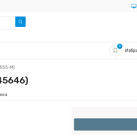
0
Избра
555-M)
45646)
вка