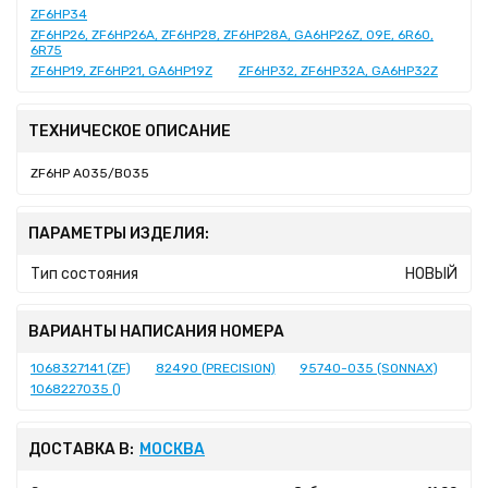
ZF6HP34
ZF6HP26, ZF6HP26A, ZF6HP28, ZF6HP28A, GA6HP26Z, 09E, 6R60,
6R75
ZF6HP19, ZF6HP21, GA6HP19Z
ZF6HP32, ZF6HP32A, GA6HP32Z
ТЕХНИЧЕСКОЕ ОПИСАНИЕ
ZF6HP A035/B035
ПАРАМЕТРЫ ИЗДЕЛИЯ:
Тип состояния
НОВЫЙ
ВАРИАНТЫ НАПИСАНИЯ НОМЕРА
1068327141 (ZF)
82490 (PRECISION)
95740-035 (SONNAX)
1068227035 ()
ДОСТАВКА В:
МОСКВА