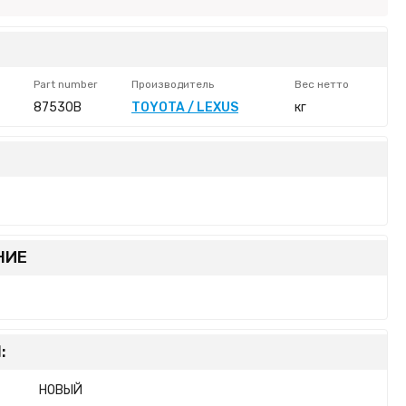
Part number
Производитель
Вес нетто
87530B
TOYOTA / LEXUS
кг
НИЕ
:
НОВЫЙ