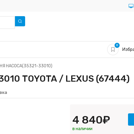
0
Избра
НЯ НАСОСА(35321-33010)
010 TOYOTA / LEXUS (67444)
вка
4 840₽
в наличии