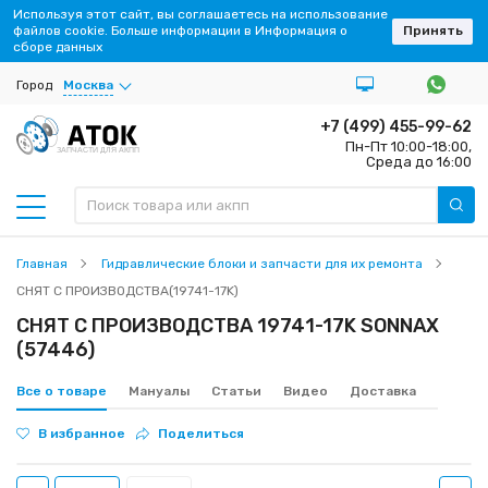
Используя этот сайт, вы соглашаетесь на использование
файлов cookie. Больше информации в Информация о
Принять
сборе данных
Город
Москва
+7 (499) 455-99-62
Пн-Пт 10:00-18:00,
ЗАПЧАСТИ ДЛЯ АКПП
Среда до 16:00
Главная
Гидравлические блоки и запчасти для их ремонта
СНЯТ С ПРОИЗВОДСТВА(19741-17K)
СНЯТ С ПРОИЗВОДСТВА 19741-17K SONNAX
(57446)
Все о товаре
Мануалы
Статьи
Видео
Доставка
В избранное
Поделиться