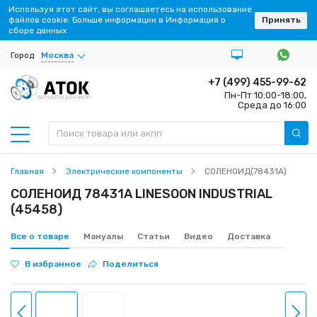
Используя этот сайт, вы соглашаетесь на использование
файлов cookie. Больше информации в Информация о
Принять
сборе данных
Город
Москва
+7 (499) 455-99-62
Пн-Пт 10:00-18:00,
ЗАПЧАСТИ ДЛЯ АКПП
Среда до 16:00
Главная
Электрические компоненты
СОЛЕНОИД(78431A)
СОЛЕНОИД 78431A LINESOON INDUSTRIAL
(45458)
Все о товаре
Мануалы
Статьи
Видео
Доставка
В избранное
Поделиться