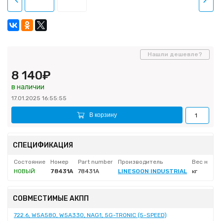
Нашли дешевле?
8 140₽
в наличии
17.01.2025 16:55:55
В корзину
СПЕЦИФИКАЦИЯ
Состояние
Номер
Part number
Производитель
Вес нетт
НОВЫЙ
78431A
78431A
LINESOON INDUSTRIAL
кг
СОВМЕСТИМЫЕ АКПП
722.6, W5A580, W5A330, NAG1, 5G-TRONIC (5-SPEED)