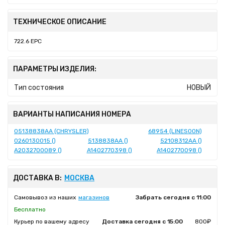
ТЕХНИЧЕСКОЕ ОПИСАНИЕ
722.6 EPC
ПАРАМЕТРЫ ИЗДЕЛИЯ:
Тип состояния
НОВЫЙ
ВАРИАНТЫ НАПИСАНИЯ НОМЕРА
05138838AA (CHRYSLER)
68954 (LINESOON)
0260130015 ()
5138838AA ()
52108312AA ()
A2032700089 ()
A1402770398 ()
A1402770098 ()
ДОСТАВКА В:
МОСКВА
Самовывоз из наших
магазинов
Забрать сегодня с 11:00
Бесплатно
Курьер по вашему адресу
Доставка сегодня с 15:00
800₽