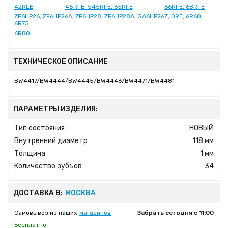
42RLE
45RFE, 545RFE, 65RFE
66RFE, 68RFE
ZF6HP26, ZF6HP26A, ZF6HP28, ZF6HP28A, GA6HP26Z, 09E, 6R60,
6R75
6R80
ТЕХНИЧЕСКОЕ ОПИСАНИЕ
BW4417/BW4444/BW4445/BW4446/BW4471/BW4481
ПАРАМЕТРЫ ИЗДЕЛИЯ:
Тип состояния
НОВЫЙ
Внутренний диаметр
118 мм
Толщина
1 мм
Количество зубъев
34
ДОСТАВКА В:
МОСКВА
Самовывоз из наших
магазинов
Забрать сегодня с 11:00
Бесплатно