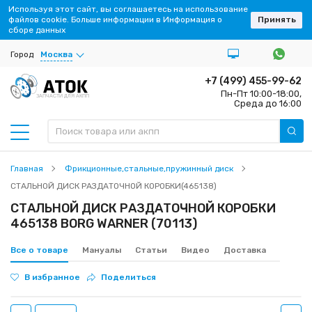
Используя этот сайт, вы соглашаетесь на использование
файлов cookie. Больше информации в Информация о
Принять
сборе данных
Город
Москва
+7 (499) 455-99-62
Пн-Пт 10:00-18:00,
ЗАПЧАСТИ ДЛЯ АКПП
Среда до 16:00
Главная
Фрикционные,стальные,пружинный диск
СТАЛЬНОЙ ДИСК РАЗДАТОЧНОЙ КОРОБКИ(465138)
СТАЛЬНОЙ ДИСК РАЗДАТОЧНОЙ КОРОБКИ
465138 BORG WARNER (70113)
Все о товаре
Мануалы
Статьи
Видео
Доставка
В избранное
Поделиться