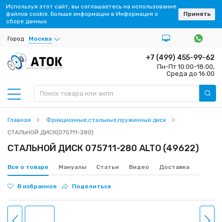
Используя этот сайт, вы соглашаетесь на использование
файлов cookie. Больше информации в Информация о
Принять
сборе данных
Город
Москва
+7 (499) 455-99-62
Пн-Пт 10:00-18:00,
ЗАПЧАСТИ ДЛЯ АКПП
Среда до 16:00
Главная
Фрикционные,стальные,пружинный диск
СТАЛЬНОЙ ДИСК(075711-280)
СТАЛЬНОЙ ДИСК 075711-280 ALTO (49622)
Все о товаре
Мануалы
Статьи
Видео
Доставка
В избранное
Поделиться