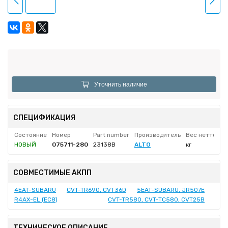
Уточнить наличие
СПЕЦИФИКАЦИЯ
Состояние
Номер
Part number
Производитель
Вес нетто
НОВЫЙ
075711-280
23138B
ALTO
кг
СОВМЕСТИМЫЕ АКПП
4EAT-SUBARU
CVT-TR690, CVT36D
5EAT-SUBARU, JR507E
R4AX-EL (EC8)
CVT-TR580, CVT-TC580, CVT25B
ТЕХНИЧЕСКОЕ ОПИСАНИЕ