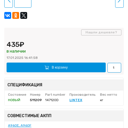
Нашли дешевле?
435₽
в наличии
17.01.2025 16:41:58
В корзину
СПЕЦИФИКАЦИЯ
Состояние
Номер
Part number
Производитель
Вес нетто
НОВЫЙ
511209
147120D
LINTEX
кг
СОВМЕСТИМЫЕ АКПП
A960E, A960F