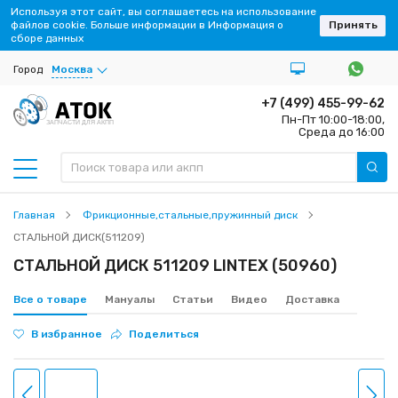
Используя этот сайт, вы соглашаетесь на использование
файлов cookie. Больше информации в Информация о
Принять
сборе данных
Город
Москва
+7 (499) 455-99-62
Пн-Пт 10:00-18:00,
ЗАПЧАСТИ ДЛЯ АКПП
Среда до 16:00
Главная
Фрикционные,стальные,пружинный диск
СТАЛЬНОЙ ДИСК(511209)
СТАЛЬНОЙ ДИСК 511209 LINTEX (50960)
Все о товаре
Мануалы
Статьи
Видео
Доставка
В избранное
Поделиться