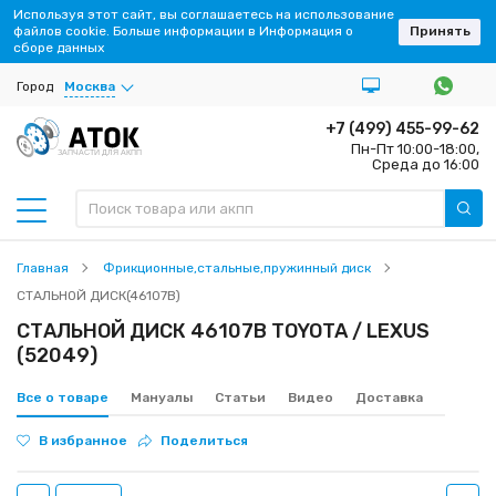
Используя этот сайт, вы соглашаетесь на использование
файлов cookie. Больше информации в Информация о
Принять
сборе данных
Город
Москва
+7 (499) 455-99-62
Пн-Пт 10:00-18:00,
ЗАПЧАСТИ ДЛЯ АКПП
Среда до 16:00
Главная
Фрикционные,стальные,пружинный диск
СТАЛЬНОЙ ДИСК(46107B)
СТАЛЬНОЙ ДИСК 46107B TOYOTA / LEXUS
(52049)
Все о товаре
Мануалы
Статьи
Видео
Доставка
В избранное
Поделиться