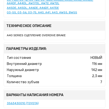
A44DF, A44DL, AW372L, AW72, AW72L
A45DE, A45DL, A46DE, A46DF, A47DE
03-55, 03-56, 03-75, A40, A41, A43, AW55, BW55
ТЕХНИЧЕСКОЕ ОПИСАНИЕ
A40 SERIES СЦЕПЛЕНИЕ OVERDIVE BRAKE
ПАРАМЕТРЫ ИЗДЕЛИЯ:
Тип состояния
НОВЫЙ
Внутренний диаметр
116 мм
Наружный диаметр
142 мм
Толщина
2,3 мм
Количество зубъев
7
ВАРИАНТЫ НАПИСАНИЯ НОМЕРА
3563430010 (TOYOTA)