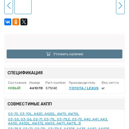
Уточнить наличие
СПЕЦИФИКАЦИЯ
Состояние
Номер
Part number
Производитель
Вес нетто
НОВЫЙ
46107B
57124E
TOYOTA / LEXUS
кг
СОВМЕСТИМЫЕ АКПП
03-70, 03-70L, A42D, A42DL, AW70, AW70L
03-55, 03-56, 03-71, 03-71L, 03-71LE, 03-75, A40, A41, A43,
A43D, A43DL, AW372, AW55, AW71, AW71L, B
03-71LE, 03-72, 03-72L, 03-72LE, A43DE, A43E, A44D, A44DE,