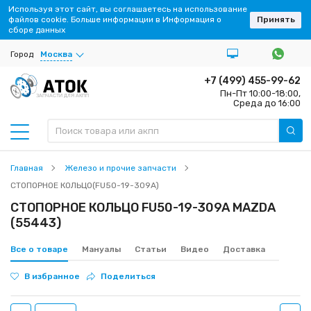
Используя этот сайт, вы соглашаетесь на использование
файлов cookie. Больше информации в Информация о
Принять
сборе данных
Город
Москва
+7 (499) 455-99-62
Пн-Пт 10:00-18:00,
ЗАПЧАСТИ ДЛЯ АКПП
Среда до 16:00
Главная
Железо и прочие запчасти
СТОПОРНОЕ КОЛЬЦО(FU50-19-309A)
СТОПОРНОЕ КОЛЬЦО FU50-19-309A MAZDA
(55443)
Все о товаре
Мануалы
Статьи
Видео
Доставка
В избранное
Поделиться