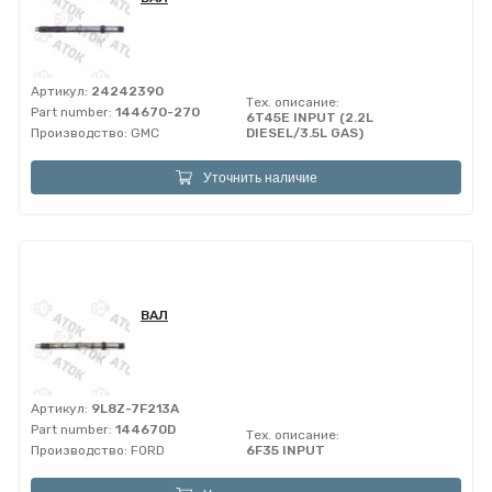
Артикул:
24242390
Тех. описание:
Part number:
144670-270
6T45E INPUT (2.2L
Производство:
GMC
DIESEL/3.5L GAS)
Уточнить наличие
ВАЛ
Артикул:
9L8Z-7F213A
Part number:
144670D
Тех. описание:
Производство:
FORD
6F35 INPUT