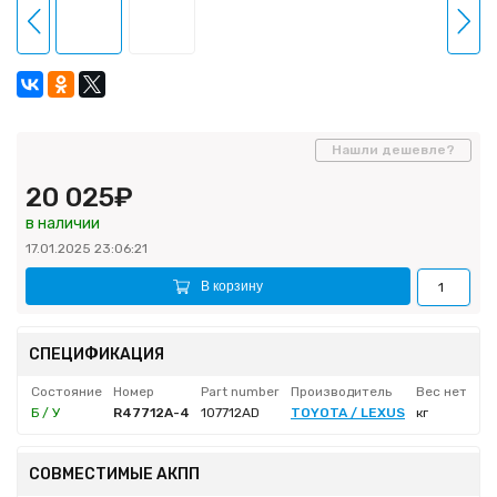
Нашли дешевле?
20 025₽
в наличии
17.01.2025 23:06:21
В корзину
СПЕЦИФИКАЦИЯ
Состояние
Номер
Part number
Производитель
Вес нетто
Б / У
R47712A-4
107712AD
TOYOTA / LEXUS
кг
СОВМЕСТИМЫЕ АКПП