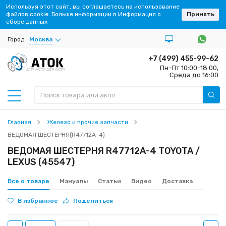
Используя этот сайт, вы соглашаетесь на использование
файлов cookie. Больше информации в Информация о
Принять
сборе данных
Город
Москва
+7 (499) 455-99-62
Пн-Пт 10:00-18:00,
ЗАПЧАСТИ ДЛЯ АКПП
Среда до 16:00
Главная
Железо и прочие запчасти
ВЕДОМАЯ ШЕСТЕРНЯ(R47712A-4)
ВЕДОМАЯ ШЕСТЕРНЯ R47712A-4 TOYOTA /
LEXUS (45547)
Все о товаре
Мануалы
Статьи
Видео
Доставка
В избранное
Поделиться