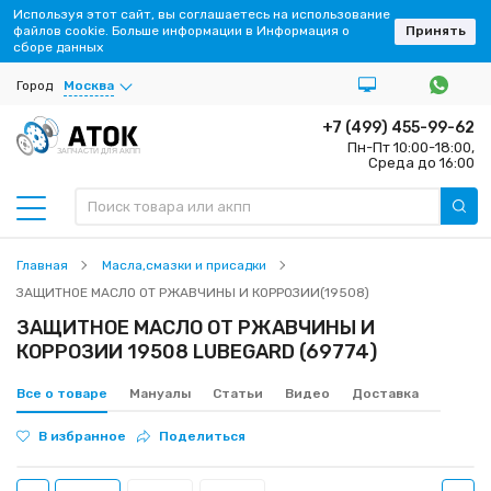
Используя этот сайт, вы соглашаетесь на использование
файлов cookie. Больше информации в Информация о
Принять
сборе данных
Город
Москва
+7 (499) 455-99-62
Пн-Пт 10:00-18:00,
ЗАПЧАСТИ ДЛЯ АКПП
Среда до 16:00
Главная
Масла,смазки и присадки
ЗАЩИТНОЕ МАСЛО ОТ РЖАВЧИНЫ И КОРРОЗИИ(19508)
ЗАЩИТНОЕ МАСЛО ОТ РЖАВЧИНЫ И
КОРРОЗИИ 19508 LUBEGARD (69774)
Все о товаре
Мануалы
Статьи
Видео
Доставка
В избранное
Поделиться