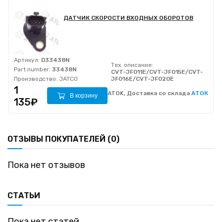
ДАТЧИК СКОРОСТИ ВХОДНЫХ ОБОРОТОВ
Артикул:
D33438N
Тех. описание:
Part number:
33438N
CVT-JF011E/CVT-JF015E/CVT-
Производство:
JATCO
JF016E/CVT-JF020E
1
ATOK, Доставка со склада
АТОК
В корзину
135₽
ОТЗЫВЫ ПОКУПАТЕЛЕЙ (0)
Пока нет отзывов
СТАТЬИ
Пока нет статей