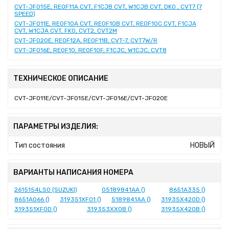
CVT-JF015E, RE0F11A CVT, F1CJB CVT, W1CJB CVT, DK0 , CVT7 (7
SPEED)
CVT-JF011E, RE0F10A CVT, RE0F10B CVT, RE0F10C CVT, F1CJA
CVT, W1CJA CVT, FK0, CVT2, CVT2M
CVT-JF020E, RE0F12A, RE0F11B, CVT-7, CVT7W/R
CVT-JF016E, RE0F10, RE0F10F, F1CJC, W1CJC, CVT8
ТЕХНИЧЕСКОЕ ОПИСАНИЕ
CVT-JF011E/CVT-JF015E/CVT-JF016E/CVT-JF020E
ПАРАМЕТРЫ ИЗДЕЛИЯ:
Тип состояния
НОВЫЙ
ВАРИАНТЫ НАПИСАНИЯ НОМЕРА
2615154LS0 (SUZUKI)
05189841AA ()
8651A335 ()
8651A066 ()
319351XF01 ()
5189841AA ()
31935X420D ()
319351XF0D ()
319353XX0B ()
31935X420B ()