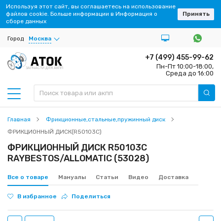
Используя этот сайт, вы соглашаетесь на использование
файлов cookie. Больше информации в Информация о
Принять
сборе данных
Город
Москва
+7 (499) 455-99-62
Пн-Пт 10:00-18:00,
ЗАПЧАСТИ ДЛЯ АКПП
Среда до 16:00
Главная
Фрикционные,стальные,пружинный диск
ФРИКЦИОННЫЙ ДИСК(R50103C)
ФРИКЦИОННЫЙ ДИСК R50103C
RAYBESTOS/ALLOMATIC (53028)
Все о товаре
Мануалы
Статьи
Видео
Доставка
В избранное
Поделиться