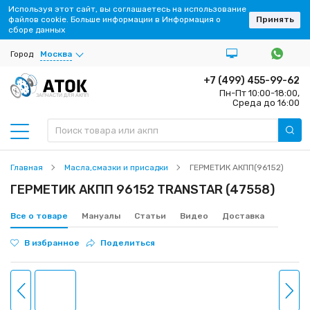
Используя этот сайт, вы соглашаетесь на использование
файлов cookie. Больше информации в Информация о
Принять
сборе данных
Город
Москва
+7 (499) 455-99-62
Пн-Пт 10:00-18:00,
ЗАПЧАСТИ ДЛЯ АКПП
Среда до 16:00
Главная
Масла,смазки и присадки
ГЕРМЕТИК АКПП(96152)
ГЕРМЕТИК АКПП 96152 TRANSTAR (47558)
Все о товаре
Мануалы
Статьи
Видео
Доставка
В избранное
Поделиться