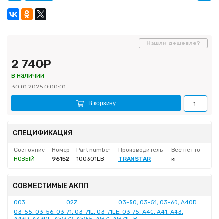
Нашли дешевле?
2 740₽
в наличии
30.01.2025 0:00:01
В корзину
СПЕЦИФИКАЦИЯ
Состояние
Номер
Part number
Производитель
Вес нетто
НОВЫЙ
96152
100301LB
TRANSTAR
кг
СОВМЕСТИМЫЕ АКПП
003
02Z
03-50, 03-51, 03-60, A40D
03-55, 03-56, 03-71, 03-71L, 03-71LE, 03-75, A40, A41, A43,
A43D, A43DL, AW372, AW55, AW71, AW71L, B